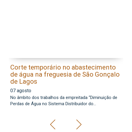
Corte temporário no abastecimento
E
de água na freguesia de São Gonçalo
l
de Lagos
0
07 agosto
Os
No âmbito dos trabalhos da empreitada “Diminuição de
lo
Perdas de Água no Sistema Distribuidor do...