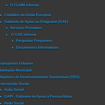
O CLAIM informa
Cidadãos da União Europeia
Gabinete de Apoio ao Emigrante (GAE)
Serviços Prestados
O GAE informa
Perguntas Frequentes
Documentos Informativos
Transportes Urbanos
Habitação Municipal
Objetivos de Desenvolvimento Sustentável (ODS)
Intervenção Social
Ação Social
GAPI - Gabinete de Apoio à Pessoa Idosa
Rede Social