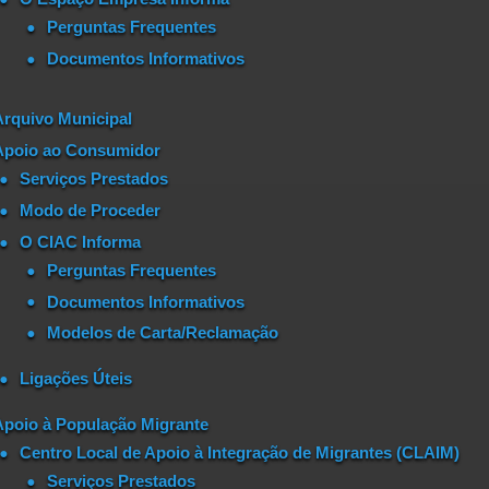
Perguntas Frequentes
Documentos Informativos
Arquivo Municipal
Apoio ao Consumidor
Serviços Prestados
Modo de Proceder
O CIAC Informa
Perguntas Frequentes
Documentos Informativos
Modelos de Carta/Reclamação
Ligações Úteis
Apoio à População Migrante
Centro Local de Apoio à Integração de Migrantes (CLAIM)
Serviços Prestados