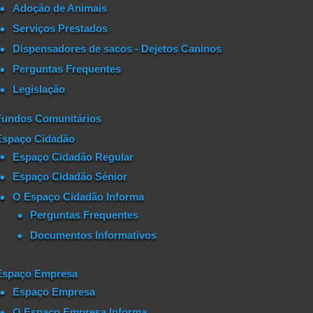
Adoção de Animais
Serviços Prestados
Dispensadores de sacos - Dejetos Caninos
Perguntas Frequentes
Legislação
Fundos Comunitários
Espaço Cidadão
Espaço Cidadão Regular
Espaço Cidadão Sénior
O Espaço Cidadão Informa
Perguntas Frequentes
Documentos Informativos
Espaço Empresa
Espaço Empresa
O Espaço Empresa Informa