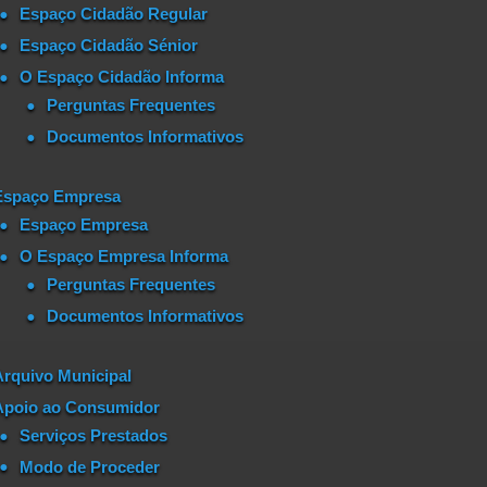
Espaço Cidadão Regular
Espaço Cidadão Sénior
O Espaço Cidadão Informa
Perguntas Frequentes
Documentos Informativos
Espaço Empresa
Espaço Empresa
O Espaço Empresa Informa
Perguntas Frequentes
Documentos Informativos
Arquivo Municipal
Apoio ao Consumidor
Serviços Prestados
Modo de Proceder