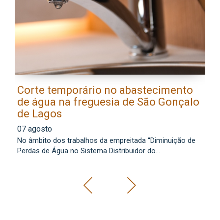
Corte temporário no abastecimento
E
de água na freguesia de São Gonçalo
l
de Lagos
0
07 agosto
Os
No âmbito dos trabalhos da empreitada “Diminuição de
lo
Perdas de Água no Sistema Distribuidor do...