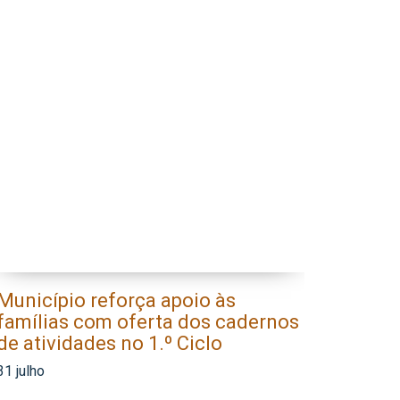
Município reforça apoio às
Mun
famílias com oferta dos cadernos
a a
de atividades no 1.º Ciclo
ár
31 julho
30 j