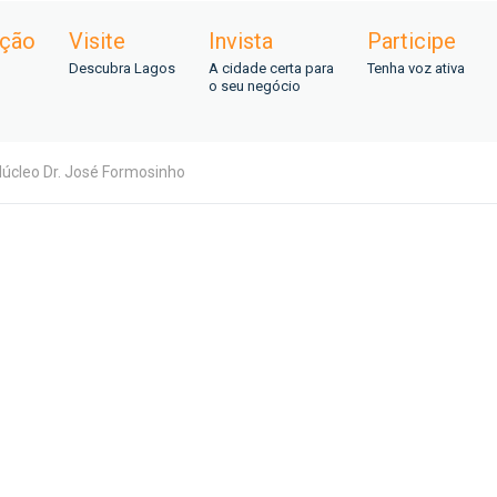
ação
Visite
Invista
Participe
Descubra Lagos
A cidade certa para
Tenha voz ativa
o seu negócio
Núcleo Dr. José Formosinho