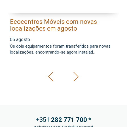
Ecocentros Móveis com novas
M
localizações em agosto
a
f
05 agosto
0
Os dois equipamentos foram transferidos para novas
Co
localizações, encontrando-se agora instalad...
mu
+351
282 771
700 *