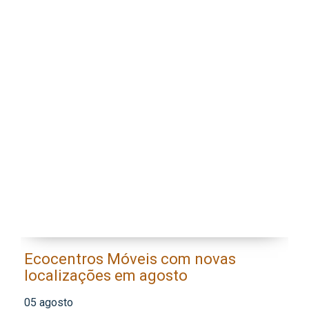
Ecocentros Móveis com novas
M
localizações em agosto
a
f
05 agosto