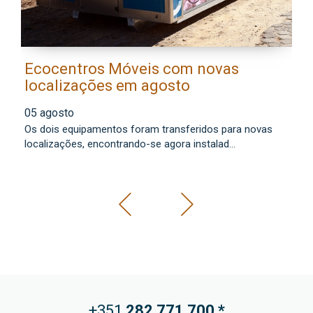
Ecocentros Móveis com novas
M
localizações em agosto
a
f
05 agosto
0
Os dois equipamentos foram transferidos para novas
Co
localizações, encontrando-se agora instalad...
mu
+351
282 771
700 *