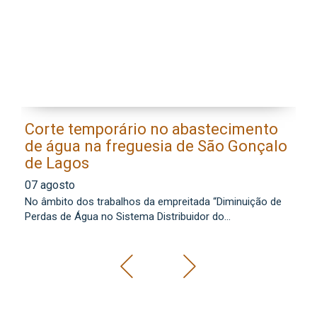
Corte temporário no abastecimento
E
de água na freguesia de São Gonçalo
l
de Lagos
0
07 agosto
Os
No âmbito dos trabalhos da empreitada “Diminuição de
lo
Perdas de Água no Sistema Distribuidor do...