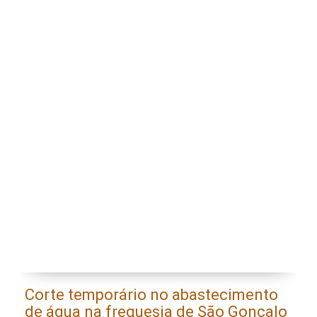
Corte temporário no abastecimento
E
de água na freguesia de São Gonçalo
l