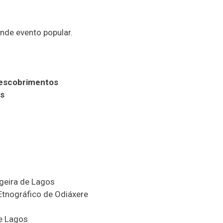
nde evento popular.
 Descobrimentos
os
geira de Lagos
Etnográfico de Odiáxere
de Lagos