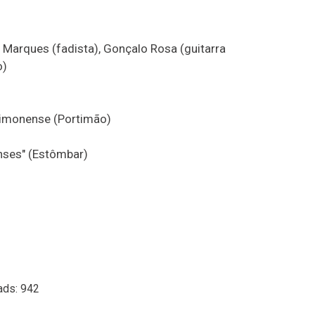
Marques (fadista), Gonçalo Rosa (guitarra
o)
timonense (Portimão)
nses" (Estômbar)
ads: 942