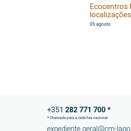
Ecocentros
localizaçõe
05 agosto
+351
282 771
700 *
*
Chamada para a rede fixa nacional
expediente.geral@cm-lago