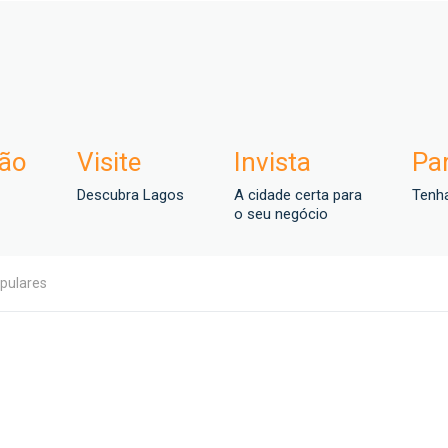
ção
Visite
Invista
Par
Descubra Lagos
A cidade certa para
Tenha
o seu negócio
opulares