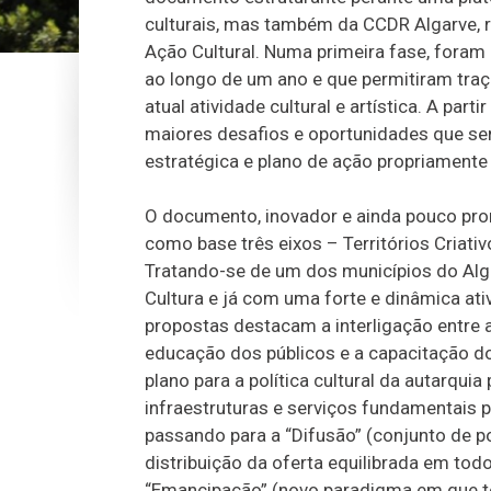
culturais, mas também da CCDR Algarve, r
Ação Cultural. Numa primeira fase, foram 
ao longo de um ano e que permitiram traça
atual atividade cultural e artística. A pa
maiores desafios e oportunidades que ser
estratégica e plano de ação propriamente 
O documento, inovador e ainda pouco pro
como base três eixos – Territórios Criati
Tratando-se de um dos municípios do Alga
Cultura e já com uma forte e dinâmica ati
propostas destacam a interligação entre a 
educação dos públicos e a capacitação dos
plano para a política cultural da autarqui
infraestruturas e serviços fundamentais p
passando para a “Difusão” (conjunto de pol
distribuição da oferta equilibrada em todo
“Emancipação” (novo paradigma em que t