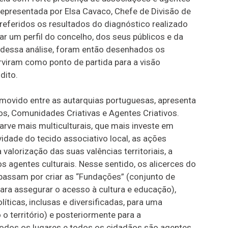
epresentada por Elsa Cavaco, Chefe de Divisão de
referidos os resultados do diagnóstico realizado
r um perfil do concelho, dos seus públicos e da
rtir dessa análise, foram então desenhados os
viram como ponto de partida para a visão
dito.
movido entre as autarquias portuguesas, apresenta
vos, Comunidades Criativas e Agentes Criativos.
rve mais multiculturais, que mais investe em
vidade do tecido associativo local, as ações
valorização das suas valências territoriais, a
 agentes culturais. Nesse sentido, os alicerces do
a passam por criar as “Fundações” (conjunto de
ara assegurar o acesso à cultura e educação),
íticas, inclusas e diversificadas, para uma
 o território) e posteriormente para a
odos os lugares e todos os cidadãos são agentes