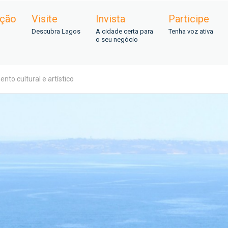
ação
Visite
Invista
Participe
Descubra Lagos
A cidade certa para
Tenha voz ativa
o seu negócio
to cultural e artístico