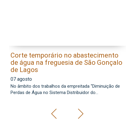
Corte temporário no abastecimento
E
de água na freguesia de São Gonçalo
l
de Lagos
0
07 agosto
Os
No âmbito dos trabalhos da empreitada “Diminuição de
lo
Perdas de Água no Sistema Distribuidor do...