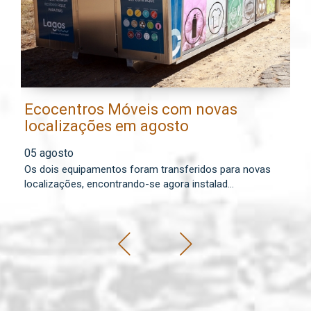
Ecocentros Móveis com novas
M
localizações em agosto
a
f
05 agosto
0
Os dois equipamentos foram transferidos para novas
Co
localizações, encontrando-se agora instalad...
mu